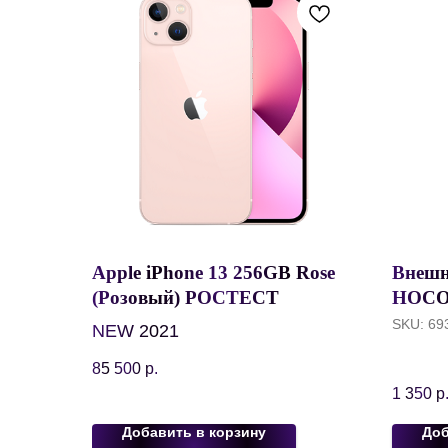
Apple iPhone 13 256GB Rose
Внешн
(Розовый) РОСТЕСТ
HOCO 
mAh, 
SKU:
69
NEW 2021
85 500
р.
1 350
р
Добавить в корзину
Доб