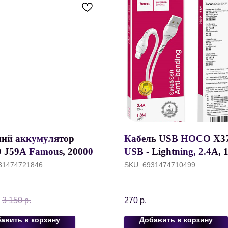
ий аккумулятор
Кабель USB HOCO X37
J59A Famous, 20000
USB - Lightning, 2.4А, 1
LED дисплей, Черный
белый, быстрая зарядк
31474721846
SKU:
6931474710499
.
3 150
р.
270
р.
авить в корзину
Добавить в корзину