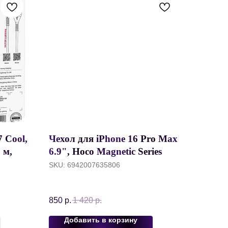
 Cool,
Чехол для iPhone 16 Pro Max
 м,
6.9", Hoco Magnetic Series
а
Airbag anti-fall, Прозрачный
SKU:
6942007635806
850
р.
1 420
р.
Добавить в корзину