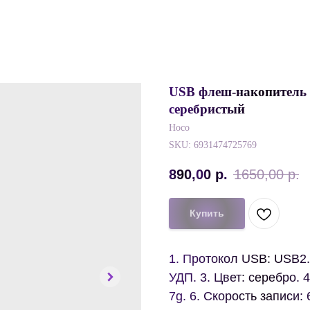
USB флеш-накопитель H
серебристый
Hoco
SKU:
6931474725769
890,00
р.
1650,00
р.
Купить
1. Протокол USB: USB2.
УДП. 3. Цвет: серебро. 
7g. 6. Скорость записи: