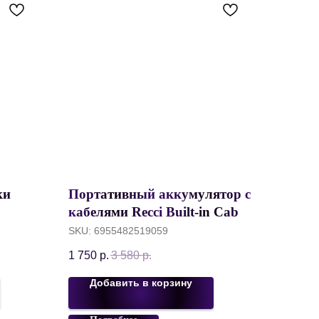
ки
Портативный аккумулятор с
кабелями Recci Built-in Cable,
 30
10000 mAh, c кабелями
SKU:
6955482519059
ка,
USB/microUSB/Lightning/Typ
1 750
р.
3 580
р.
e-C, Черный, RP01
Добавить в корзину