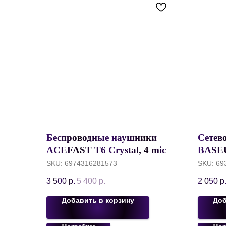
Беспроводные наушники
Сетево
ACEFAST T6 Crystal, 4 mic,
BASEU
40 mAh/500 mAh, Youth
Mini 
SKU:
6974316281573
SKU:
69
Green
Кабель
3 500
р.
5 400
р.
2 050
р
to Typ
Белы
Добавить в корзину
Доб