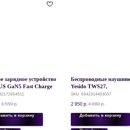
е зарядное устройство
Беспроводные наушни
S GaN5 Fast Charger
Yesido TWS27,
USB-C, PD20W +
Шумоподавление ANC,
32172654511
SKU:
6942314403037
 Dynamic Series Type-C
mAh/300 mAh + 2 шнур
.
3 550
р.
2 950
р.
4 880
р.
e-C 100W, 1 метр,
Чехол, Мешок, Белый
й
авить в корзину
Добавить в корзину