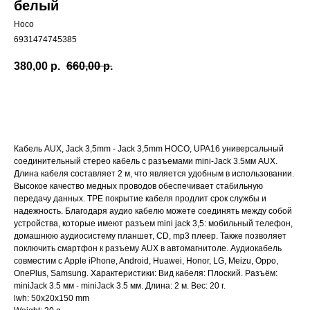
белый
Hoco
6931474745385
380,00
р.
660,00
р.
Купить
Кабель AUX, Jack 3,5mm - Jack 3,5mm HOCO, UPA16 универсальный
соединительный стерео кабель с разъемами mini-Jack 3.5мм AUX.
Длина кабеля составляет 2 м, что является удобным в использовании.
Высокое качество медных проводов обеспечивает стабильную
передачу данных. TPE покрытие кабеля продлит срок службы и
надежность. Благодаря аудио кабелю можете соединять между собой
устройства, которые имеют разъем mini jack 3,5: мобильный телефон,
домашнюю аудиосистему планшет, CD, mp3 плеер. Также позволяет
поключить смартфон к разъему AUX в автомагнитоле. Аудиокабель
совместим с Apple iPhone, Android, Huawei, Honor, LG, Meizu, Oppo,
OnePlus, Samsung. Характеристики: Вид кабеля: Плоский. Разъём:
miniJack 3.5 мм - miniJack 3.5 мм. Длина: 2 м. Вес: 20 г.
lwh: 50x20x150 mm