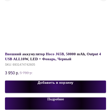
м,
Внешний аккумулятор Hoco J65B, 50000 mAh, Output 4
Че
USB ALL10W, LED + Фонарь, Черный
Ис
SKU:
6931474742605
45
3 950
р.
5 780
р.
Добавить в корзину
Подробнее