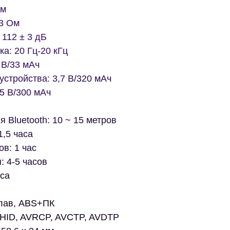
мм
 3 Ом
112 ± 3 дБ
а: 20 Гц-20 кГц
 В/33 мАч
устройства: 3,7 В/320 мАч
 5 В/300 мАч
 Bluetooth: 10 ~ 15 метров
1,5 часа
в: 1 час
 4-5 часов
аса
лав, ABS+ПК
 HID, AVRCP, AVCTP, AVDTP