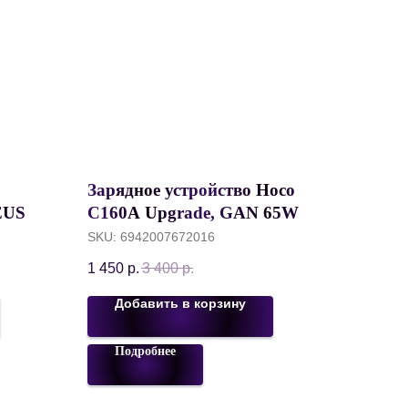
Зарядное устройство Hoco
EUS
C160A Upgrade, GAN 65W
2C+U + Кабель Type-C Type-
SKU:
6942007672016
ning,
C 1 метр, Черный
1 450
р.
3 400
р.
Добавить в корзину
Подробнее