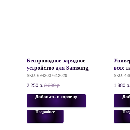
Беспроводное зарядное
Униве
устройство для Samsung,
всех 
Hoco CQ6 Power 3-in-1
World 
SKU:
6942007612029
SKU:
48
Wireless fast charger, Total
CN/EU
2 250
р.
3 390
р.
1 880
р
23W, Черный
Белы
Добавить в корзину
Доб
Подробнее
Под