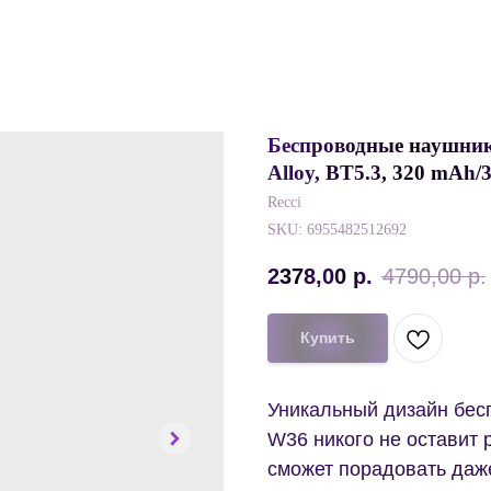
Беспроводные наушники
Alloy, BT5.3, 320 mAh
Recci
SKU:
6955482512692
2378,00
р.
4790,00
р.
Купить
Уникальный дизайн бес
W36 никого не оставит 
сможет порадовать даж