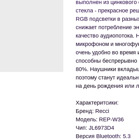
выполнен из цинкового 
стекла - прекрасное ре
RGB подсветки в разных
снижает потребление э
качество аудиопотока.
микрофоном и многофун
очень удобно во время
способны беспрерывно р
80%. Наушники вкладыши
поэтому станут идеаль
на день рождения или 
Характеритсики:
Бренд: Recci
Модель: REP-W36
Чип: JL6973D4
Версия Bluetooth: 5.3