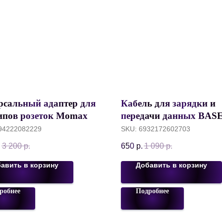
рсальный адаптер для
Кабель для зарядки и
типов розеток Momax 1-
передачи данных BAS
2, GAN 2-Port 20W for
Crystal Shine Series Fast
94222082229
SKU:
6932172602703
/UK/US/AUS to 1C+1U,
Charging, USB to Light
.
3 200
р.
650
р.
1 090
р.
й, UA29W
2.4A, 120 см, Purple,
CAJY000005
авить в корзину
Добавить в корзину
робнее
Подробнее