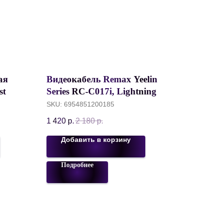
ая
Видеокабель Remax Yeelin
st
Series RC-C017i, Lightning
белем
(M) to HDMI (M), 2 метра,
SKU:
6954851200185
истый/
Тусклый
1 420
р.
2 180
р.
Добавить в корзину
Подробнее