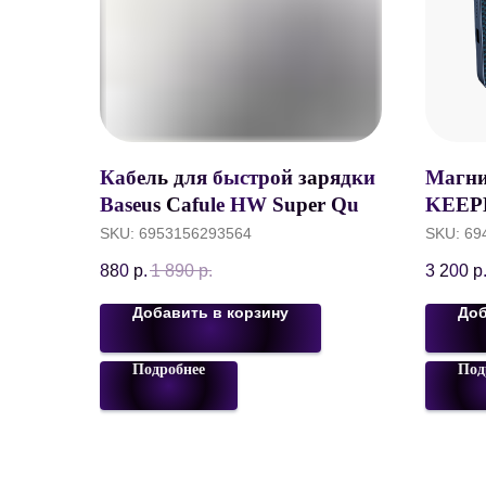
Кабель для быстрой зарядки
Магни
Baseus Cafule HW Super Quck
KEEP
Charge 40W Double-Sided,
Magnet
SKU:
6953156293564
SKU:
69
USB to Type-C, 5A, 1 м,
5000 
880
р.
1 890
р.
3 200
р
Черный, CATKLF-PG1
Denim
Добавить в корзину
Доб
Подробнее
Под