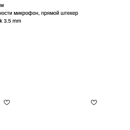
мм
ности
микрофон, прямой штекер
ck 3.5 mm