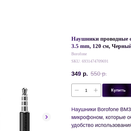
Наушники проводные с
3.5 mm, 120 см, Черны
Borofone
SKU:
6931474709691
349
р.
550
р.
Купить
Наушники Borofone BM3
микрофоном, которые о
удобство использовани