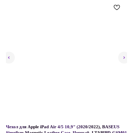
Чехол для Apple iPad Air 4/5 10,9" (2020/2022), BASEUS
Ap
Simplism Magnetic Leather Case, Черный, LTAPIPD-GSM01