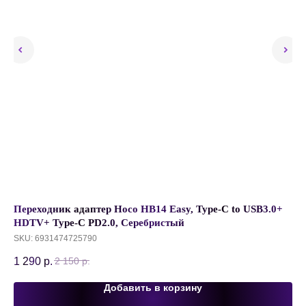
Переходник адаптер Hoco HB14 Easy, Type-C to USB3.0+
Па
HDTV+ Type-C PD2.0, Cеребристый
Св
SKU:
6931474725790
SK
1 290
р.
44
2 150
р.
Добавить в корзину