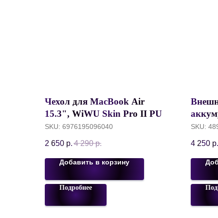
Чехол для MacBook Air
Внешн
15.3", WiWU Skin Pro II PU
аккум
Leather Sleeve, Коричневый
заряд
SKU:
6976195096040
SKU:
48
Ultra 
2 650
р.
4 290
р.
4 250
р
Qi 15
Добавить в корзину
Доб
Подробнее
Под