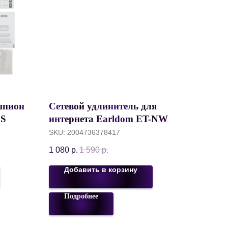
шпион
Cетевой удлинитель для
XS
интернета Earldom ET-NW3,
 GL-35
Ethernet RJ45 (M) to RJ45 (F),
SKU:
2004736378417
Cat 8, 3 метра, Черный
1 080
р.
1 590
р.
Добавить в корзину
Подробнее