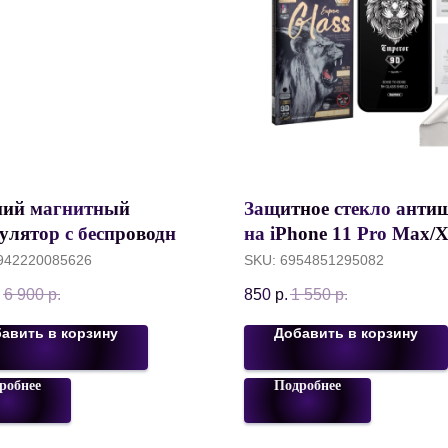
ий магнитный
Защитное стекло анти
улятор с беспроводной
на iPhone 11 Pro Max/
кой Momax Q.MAG X1
Max, REMAX Emperoe
942220085626
SKU:
6954851295082
Slim 13 mm, 10000 mAh,
Privacy, Черный
.
6 900
р.
850
р.
1 550
р.
W / PD20W, Purple
авить в корзину
Добавить в корзину
робнее
Подробнее