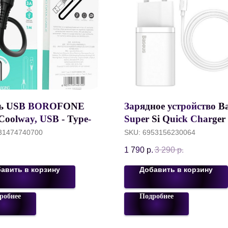
ль USB BOROFONE
Зарядное устройство Ba
Coolway, USB - Type-C,
Super Si Quick Charger
м, черный
20W + кабель Type-C t
31474740700
SKU:
6953156230064
Lightning 1m, белый,
1 790
р.
3 290
р.
TZCCSUP-B02
авить в корзину
Добавить в корзину
робнее
Подробнее