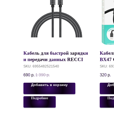
Кабель для быстрой зарядки
Кабе
и передачи данных RECCI
BX47 
Warrior, Type-C to Lightning,
3А, 1 
SKU:
6955482521540
SKU:
69
PD20W, 1.2 метра, Серый,
690
р.
1 390
р.
320
р.
RS08CL
Добавить в корзину
Доб
Подробнее
Под