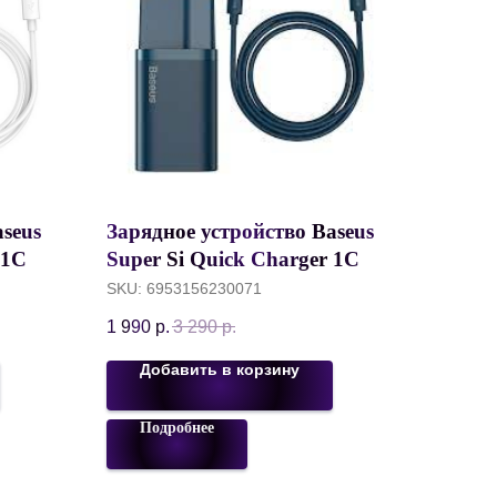
seus
Зарядное устройство Baseus
 1C
Super Si Quick Charger 1C
o
20W + кабель Type-C to
SKU:
6953156230071
Lightning 1m, синий,
1 990
р.
3 290
р.
TZCCSUP-B03
Добавить в корзину
Подробнее