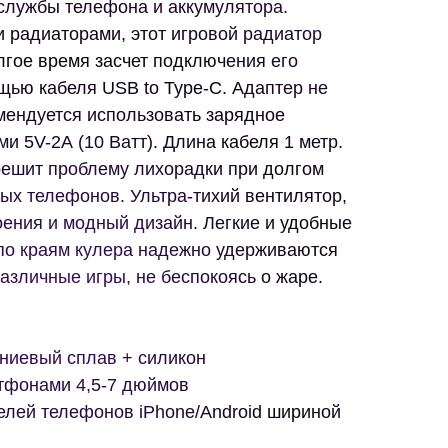
службы телефона и аккумулятора.
 радиаторами, этот игровой радиатор
лгое время засчет подключения его
щью кабеля USB to Type-C. Адаптер не
омендуется использовать зарядное
и 5V-2А (10 Ватт). Длина кабеля 1 метр.
ешит проблему лихорадки при долгом
ых телефонов. Ультра-тихий вентилятор,
ения и модный дизайн. Легкие и удобные
по краям кулера надежно удерживаются
различные игры, не беспокоясь о жаре.
ниевый сплав + силикон
тфонами 4,5-7 дюймов
елей телефонов iPhone/Android шириной