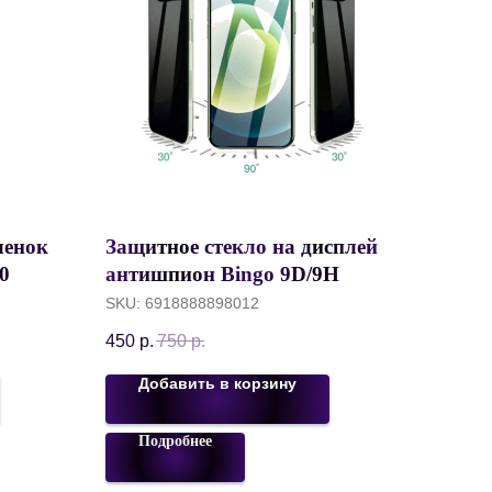
ленок
Защитное стекло на дисплей
0
антишпион Bingo 9D/9H
ed
Xiaomi Redmi Note 9 Pro
SKU:
6918888898012
sion, 2
Black (Redmi Note 9S/Poco
450
р.
750
р.
X3/Poco X3 pro/Mi 10i/Mi 10T
Lite)
Добавить в корзину
Подробнее