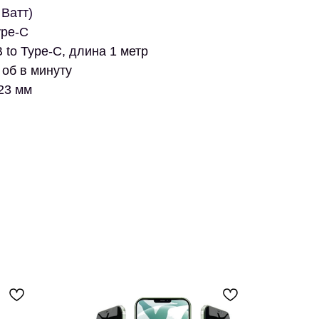
Ватт)
ype-C
 to Type-C, длина 1 метр
об в минуту
23 мм