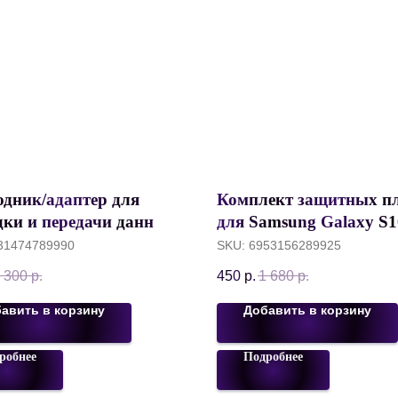
одник/адаптер для
Комплект защитных п
дки и передачи данных
для Samsung Galaxy S1
 (M) to Type-C (F),
Baseus Full-screen Curv
31474789990
SKU:
6953156289925
107, 120 см, 3A, 480
Anti-bluelight Anti-explo
 300
р.
450
р.
1 680
р.
 Черный
штуки, SGSAS10-KS01
авить в корзину
Добавить в корзину
робнее
Подробнее