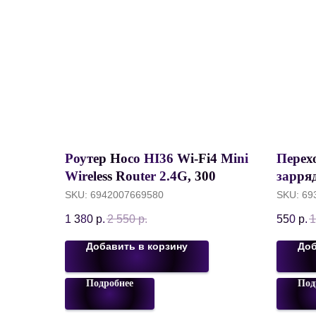
Роутер Hoco HI36 Wi-Fi4 Mini
Перех
Wireless Router 2.4G, 300
зарря
Mbps, 2 антенны, EU, Белый
Type-C
SKU:
6942007669580
SKU:
69
Hoco U
1 380
р.
2 550
р.
550
р.
1
Mbps,
Добавить в корзину
Доб
Подробнее
Под