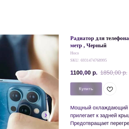
Радиатор для телефона
метр , Черный
Hoco
SKU:
6931474768995
1100,00
р.
1850,00
р.
Купить
Мощный охлаждающий в
прилегает к задней кры
Предотвращает перегре