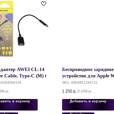
даптер AWEI CL-14
Беспроводное зарядное
r Cable, Type-C (M) to
устройство для Apple 
F), Черный
1-10/Ultra series Remax
54284084154
SKU:
6954851244721
Magnetic Watch Charger
90
р.
1 250
р.
2 150
р.
2.5W, Черный, RP-W99
авить в корзину
Добавить в корзину