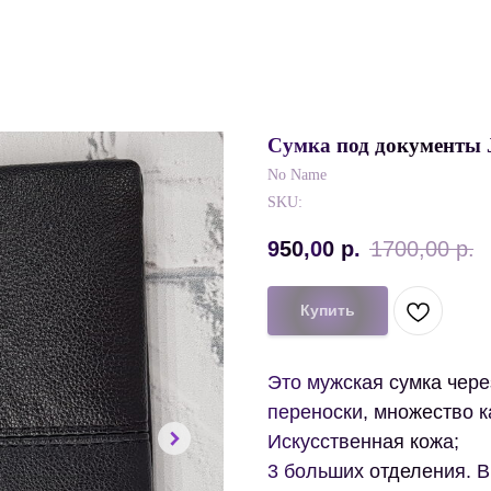
Сумка под документы 
No Name
SKU:
950,00
р.
1700,00
р.
Купить
Это мужская сумка чере
переноски, множество к
Искусственная кожа;
3 больших отделения. В