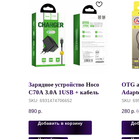
Зарядное устройство Hoco
OTG а
C70A 3.0A 1USB + кабель
Adapte
Type-C, черный
USB (
SKU:
6931474706652
SKU:
69
890
р.
280
р.
6
Добавить в корзину
Доб