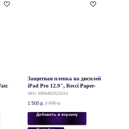
Защитная пленка на дисплей
Watch
iPad Pro 12.9", Recci Paper-
Like Matte Magnetic Film,
SKU:
6955482521014
,
Мягкая/ Матовая/
1 500
р.
2 890
р.
Магнитная/Съемная
Добавить в корзину