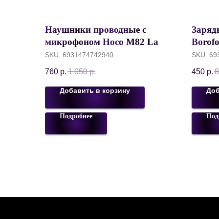
Наушники проводные с
Заряд
микрофоном Hoco M82 La
Borof
Musique Universal, mini Jack
Кабел
SKU:
6931474742940
SKU:
69
3.5 mm, 120 см, Черный
метр,
760
р.
1 050
р.
450
р.
8
Добавить в корзину
Доб
Подробнее
Под