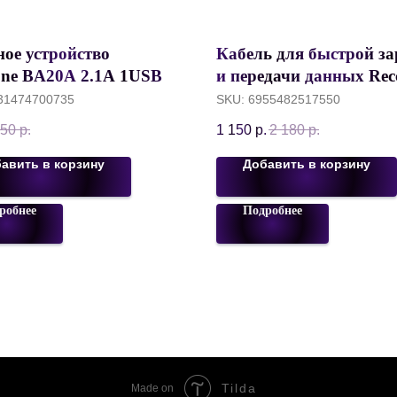
ное устройство
Кабель для быстрой з
one BA20A 2.1A 1USB +
и передачи данных Rec
ь USB to micro USB 1
Ghost Display Fast Char
31474700735
SKU:
6955482517550
 Белый
Type-C to Lightning, P
50
р.
1 150
р.
2 180
р.
120 см, Черный+Серы
авить в корзину
Добавить в корзину
робнее
Подробнее
Tilda
Made on