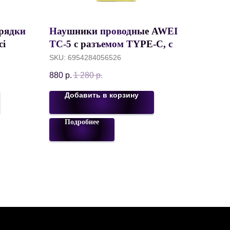
арядки
Наушники проводные AWEI
ci
TC-5 c разъемом TYPE-C, с
ging,
микрофоном, 120 см, Черный
SKU:
6954284056526
D 20W,
880
р.
1 280
р.
й
Добавить в корзину
Подробнее