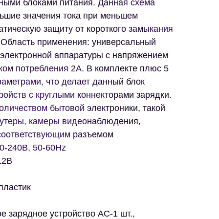
ными блоками питания. Данная схема
льшие значения тока при меньшем
атическую защиту от короткого замыкания
. Область применения: универсальный
оэлектронной аппаратуры с напряжением
ком потребления 2А. В комплекте плюс 5
аметрами, что делает данный блок
ойств с круглыми коннекторами зарядки.
оличеством бытовой электроники, такой
оутеры, камеры видеонаблюдения,
соответствующим разъемом
0-240В, 50-60Hz
12В
пластик
е зарядное устройство АС-1 шт.,