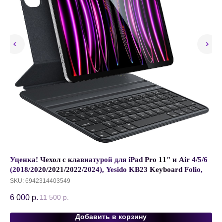
-
Уценка! Чехол с клавиатурой для iPad Pro 11" и Air 4/5/6
За
s,
(2018/2020/2021/2022/2024), Yesido KB23 Keyboard Folio,
US
BT5.2, Черный
SKU:
6942314403549
SK
6 000
р.
79
11 500
р.
Добавить в корзину