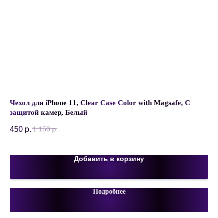
WS,
Чехол для iPhone 11, Clear Case Color with Magsafe, С
За
защитой камер, Белый
SU
m
SK
450
р.
1 150
р.
75
Добавить в корзину
Подробнее