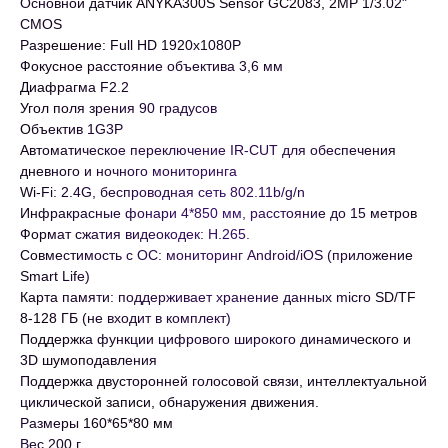
Основной датчик ANYKA300S Sensor GC2083, 2MP 1/3.02"
CMOS
Разрешение: Full HD 1920x1080P
Фокусное расстояние объектива 3,6 мм
Диафрагма F2.2
Угол поля зрения 90 градусов
Объектив 1G3P
Автоматическое переключение IR-CUT для обеспечения
дневного и ночного мониторинга
Wi-Fi: 2.4G, беспроводная сеть 802.11b/g/n
Инфракрасные фонари 4*850 мм, расстояние до 15 метров
Формат сжатия видеокодек: H.265.
Совместимость с ОС: мониторинг Android/iOS (приложение
Smart Life)
Карта памяти: поддерживает хранение данных micro SD/TF
8-128 ГБ (не входит в комплект)
Поддержка функции цифрового широкого динамического и
3D шумоподавления
Поддержка двусторонней голосовой связи, интеллектуальной
циклической записи, обнаружения движения.
Размеры 160*65*80 мм
Вес 200 г.