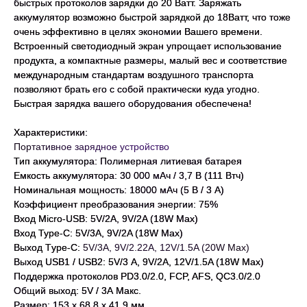
быстрых протоколов зарядки до 20 Ватт. Заряжать
аккумулятор возможно быстрой зарядкой до 18Ватт, что тоже
очень эффективно в целях экономии Вашего времени.
Встроенный светодиодный экран упрощает использование
продукта, а компактные размеры, малый вес и соответствие
международным стандартам воздушного транспорта
позволяют брать его с собой практически куда угодно.
Быстрая зарядка вашего оборудования обеспечена!
Характеристики:
Портативное зарядное устройство
Тип аккумулятора: Полимерная литиевая батарея
Емкость аккумулятора: 30 000 мАч / 3,7 В (111 Втч)
Номинальная мощность: 18000 мАч (5 В / 3 А)
Коэффициент преобразования энергии: 75%
Вход Micro-USB: 5V/2А, 9V/2A (18W Max)
Вход Type-C: 5V/3А, 9V/2A (18W Max)
Выход Тype-C:
5V/3А, 9V/2.22A, 12V/1.5A (20W Max)
Выход USB1 / USB2: 5V/3 А, 9V/2A, 12V/1.5A (18W Max)
Поддержка протоколов PD3.0/2.0, FCP, AFS, QC3.0/2.0
Общий выход: 5V / 3А Макс.
Размер: 153 x 68,8 x 41,9 мм