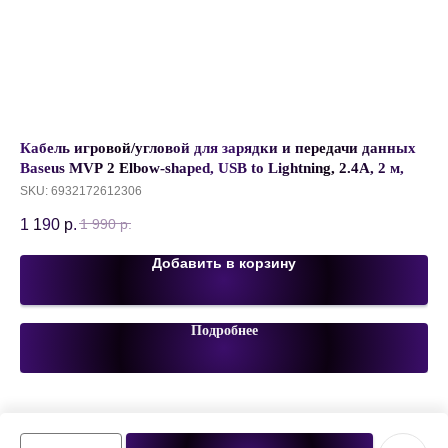
Кабель игровой/угловой для зарядки и передачи данных
Пр
Baseus MVP 2 Elbow-shaped, USB to Lightning, 2.4А, 2 м,
St
Черный+Красный, CAVP000120
SKU:
6932172612306
SK
1 190
р.
1 
1 990
р.
Добавить в корзину
Подробнее