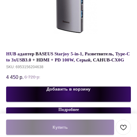
01
HUB адаптер BASEUS Starjoy 5-in-1, Разветвитель, Type-C
За
to 3xUSB3.0 + HDMI + PD 100W, Серый, CAHUB-CX0G
бе
SKU:
6953156204638
SK
4 450
р.
50
6 720
р.
Добавить в корзину
Подробнее
Купить