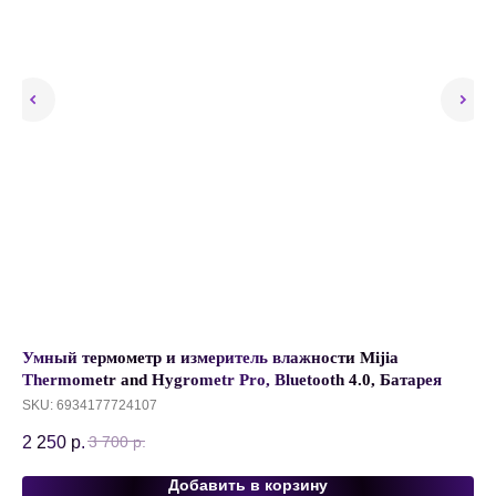
Умный термометр и измеритель влажности Mijia
Ве
ey
Thermometr and Hygrometr Pro, Bluetooth 4.0, Батарея
35
2xCR2450, Белый
SKU:
6934177724107
2 250
р.
3 700
р.
Добавить в корзину