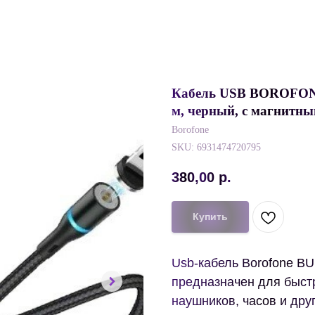
Кабель USB BOROFONE B
м, черный, с магнитн
Borofone
SKU:
6931474720795
380,00
р.
Купить
Usb-кабель Borofone BU1
предназначен для быст
наушников, часов и друг