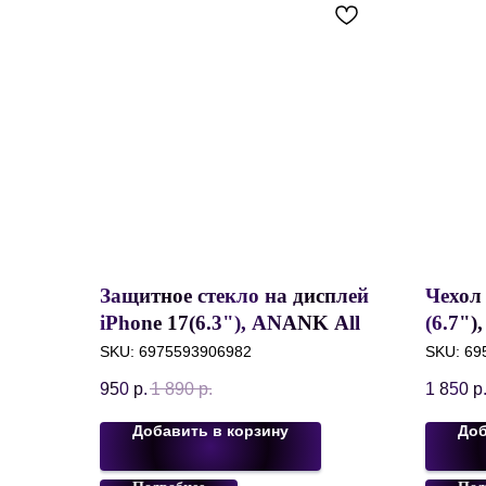
Защитное стекло на дисплей
Чехол 
iPhone 17(6.3"), ANANK All
(6.7"),
Clear Transparent 9H/3D, Без
With 
SKU:
6975593906982
SKU:
69
рамки, 0.3 mm
задняя
950
р.
1 890
р.
1 850
р
Матов
Белы
Добавить в корзину
Доб