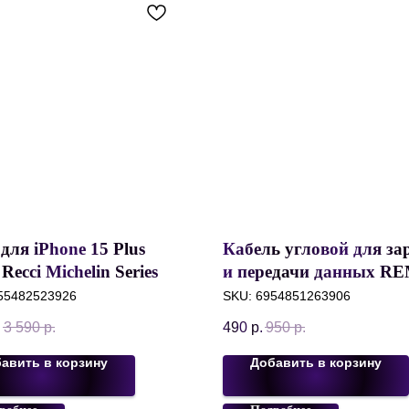
для iPhone 15 Plus
Кабель угловой для за
 Recci Michelin Series
и передачи данных R
Magsafe, Стеклянная
Emperor Series Cable R
55482523926
SKU:
6954851263906
 поверхность,
054a, USB to Type-C, 2.
.
3 590
р.
490
р.
950
р.
ый, Полупрозрачный,
метр, Белый
й
авить в корзину
Добавить в корзину