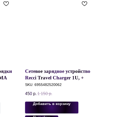
рядки
Сетевое зарядное устройство
EMAX
Recci Travel Charger 1U, +
C-
Кабель USB to micro USB,
SKU:
6955482520062
1A, 1
2A, 1 метр, Белый, RC58EM
450
р.
1 150
р.
Добавить в корзину