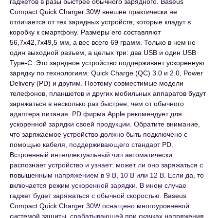
гаджетов в разы быстрее обычного зарядного. Baseus
Compact Quick Charger 30W внешне практически не
отличается от тех зарядных устройств, которые кладут в
коробку к смартфону. Размеры его составляют
56,7x42,7x49,5 мм, а вес всего 69 грамм. Только в нем не
один выходной разъем, а целых три: два USB и один USB
Type-C. Это зарядное устройство поддерживает ускоренную
зарядку по технологиям: Quick Charge (QC) 3.0 и 2.0, Power
Delivery (PD) и другим. Поэтому совместимые модели
телефонов, планшетов и других мобильных аппаратов будут
заряжаться в несколько раз быстрее, чем от обычного
адаптера питания. PD фирма Apple рекомендует для
ускоренной зарядки своей продукции. Обратите внимание,
что заряжаемое устройство должно быть подключено с
помощью кабеля, поддерживающего стандарт PD.
Встроенный интеллектуальный чип автоматически
распознает устройство и узнает: может ли оно заряжаться с
повышенным напряжением в 9 В, 10 В или 12 В. Если да, то
включается режим ускоренной зарядки. В ином случае
гаджет будет заряжаться с обычной скоростью. Baseus
Compact Quick Charger 30W оснащено многоуровневой
системой защиты, срабатывающей при скачках напряжения,