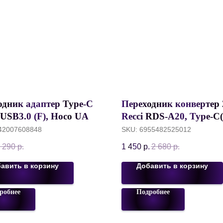
одник адаптер Type-C
Переходник конвертер 2
 USB3.0 (F), Hoco UA24
Recci RDS-A20, Type-C(
onverter,
Type-C(F) PD60W +Typ
42007608848
SKU:
6955482525012
й+Черный
(F) Music, Серый
 290
р.
1 450
р.
2 680
р.
авить в корзину
Добавить в корзину
робнее
Подробнее