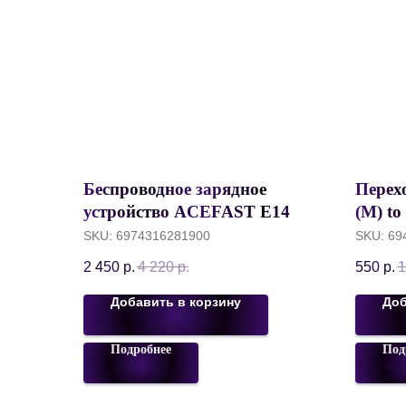
Беспроводное зарядное
Перех
устройство ACEFAST E14
(M) to
Desktop с двойной
OTG C
SKU:
6974316281900
SKU:
69
беспроводной зарядной
Серы
2 450
р.
4 220
р.
550
р.
1
катушкой для всех устройств
c Qi, Space Grey
Добавить в корзину
Доб
Подробнее
Под