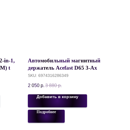
-in-1,
Автомобильный магнитный
M) to
держатель Acefast D65 3-Axis
e-C
Zinc Alloy с беспроводной
SKU:
6974316286349
зарядкой 15W, Черный
2 050
р.
3 880
р.
Добавить в корзину
Подробнее