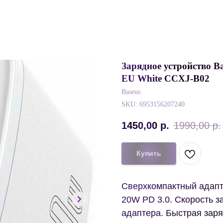
Зарядное устройство B
EU White CCXJ-B02
Baseus
SKU:
6953156207240
1450,00
р.
1990,00
р.
Купить
Сверхкомпактный адапт
20W PD 3.0. Скорость з
адаптера. Быстрая заря