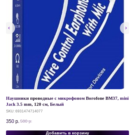
Наушники проводные с микрофоном Borofone BM37, mini
Ма
Jack 3.5 mm, 120 см, Белый
на
SKU:
6931474714077
SK
350
р.
78
580
р.
Добавить в корзину