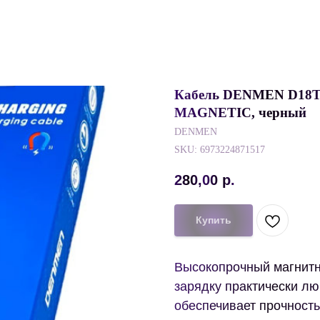
Кабель DENMEN D18T D
MAGNETIC, черный
DENMEN
SKU:
6973224871517
280,00
р.
Купить
Высокопрочный магнитн
зарядку практически лю
обеспечивает прочность