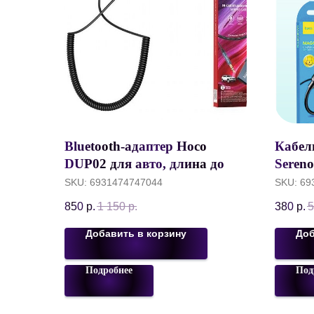
Bluetooth-адаптер Hoco
Кабел
DUP02 для авто, длина до 1,5
Sereno
метра, черно-серый
черны
SKU:
6931474747044
SKU:
69
выход
850
р.
1 150
р.
380
р.
5
Добавить в корзину
Доб
Подробнее
Под