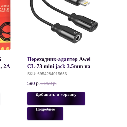
6
Переходник-адаптер Awei
, 2А, 1
CL-73 mini jack 3.5mm на
Apple lightning (iPhone, iPad),
SKU:
6954284015653
Черный
590
р.
1 250
р.
Добавить в корзину
Подробнее