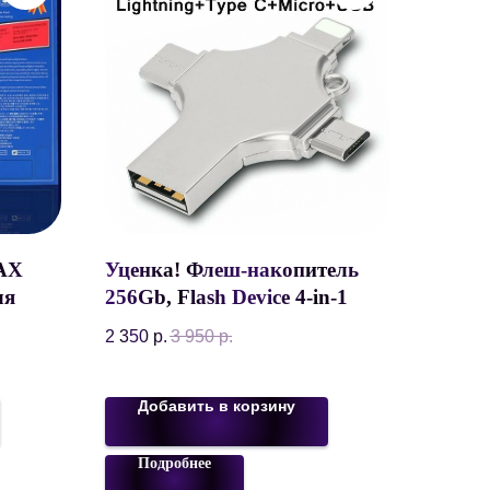
AX
Уценка! Флеш-накопитель
ля
256Gb, Flash Device 4-in-1
рный,
OTG 3.0, для iPhone,
2 350
р.
3 950
р.
Android, Windows, Mac,
Серебритсый
Добавить в корзину
Подробнее