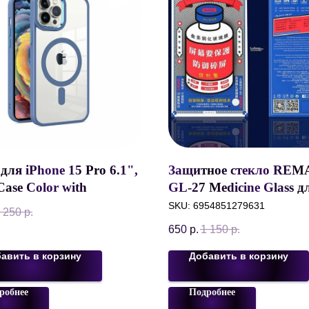
для iPhone 15 Pro 6.1",
Защитное стекло REM
Case Color with
GL-27 Medicine Glass д
fe, С защитой камер,
iPhone X/XS/11 Pro, че
SKU:
6954851279631
 250
р.
 Blue
Asahi glass
650
р.
1 150
р.
авить в корзину
Добавить в корзину
робнее
Подробнее