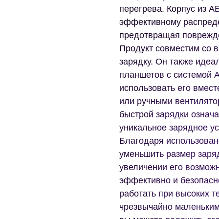
перегрева. Корпус из А
эффективному распреде
предотвращая поврежде
Продукт совместим со 
зарядку. Он также иде
планшетов с системой A
использовать его вмес
или ручными вентилято
быстрой зарядки означа
уникальное зарядное ус
Благодаря использован
уменьшить размер заря
увеличении его возможн
эффективно и безопасн
работать при высоких т
чрезвычайно маленьким 