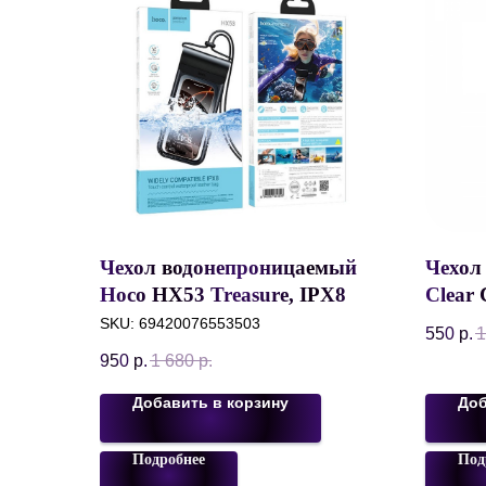
Чехол водонепроницаемый
Чехол 
Hoco HX53 Treasure, IPX8 до
Clear 
30 метров, Черный
Magsa
SKU:
69420076553503
550
р.
1
Sierra
950
р.
1 680
р.
Добавить в корзину
Доб
Подробнее
Под