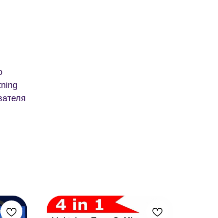
о
tning
вателя