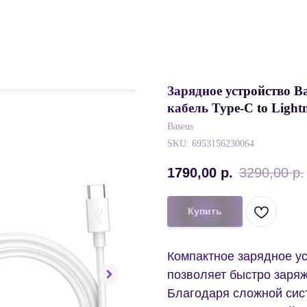
Зарядное устройство Ba
кабель Type-C to Ligh
Baseus
SKU:
6953156230064
1790,00
р.
3290,00
р.
Купить
Компактное зарядное у
позволяет быстро заряж
Благодаря сложной сис