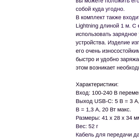
вы можете положить его
собой куда угодно.
В комплект также входи
Lightning длиной 1 м. 
использовать зарядное 
устройства. Изделие из
его очень износостойки
быстро и удобно заряжа
этом возникает необход
Характеристики:
Вход: 100-240 В перемен
Выход USB-C: 5 В = 3 А, 
В = 1,3 А, 20 Вт макс.
Размеры: 41 x 28 x 34 м
Вес: 52 г
Кабель для передачи да