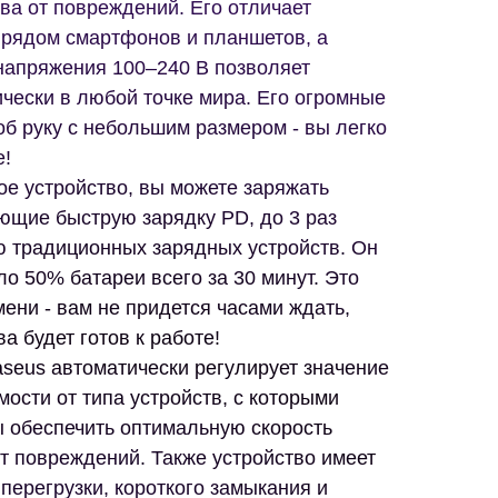
ва от повреждений. Его отличает
 рядом смартфонов и планшетов, а
напряжения 100–240 В позволяет
ически в любой точке мира. Его огромные
об руку с небольшим размером - вы легко
е!
ое устройство, вы можете заряжать
щие быструю зарядку PD, до 3 раз
ю традиционных зарядных устройств. Он
ло 50% батареи всего за 30 минут. Это
ени - вам не придется часами ждать,
а будет готов к работе!
seus автоматически регулирует значение
мости от типа устройств, с которыми
ы обеспечить оптимальную скорость
от повреждений. Также устройство имеет
перегрузки, короткого замыкания и