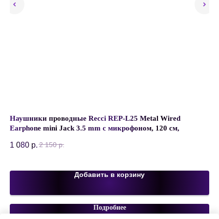
Наушники проводные Recci REP-L25 Metal Wired
Ка
Earphone mini Jack 3.5 mm с микрофоном, 120 см,
US
Нейлоновая оплетка, Цвет Тусклый
SK
1 080
р.
2 150
р.
79
Добавить в корзину
Подробнее