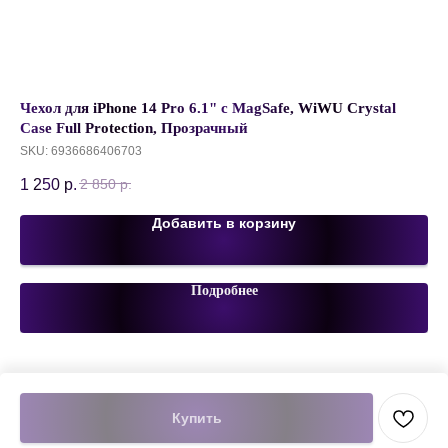
Чехол для iPhone 14 Pro 6.1" c MagSafe, WiWU Crystal
Ав
Case Full Protection, Прозрачный
Ul
SKU:
6936686406703
SK
1 250
р.
1 
2 850
р.
Добавить в корзину
Подробнее
Купить
Tilda
Made on