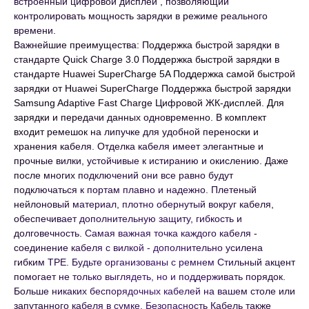
встроенный цифровой дисплей , позволяющий
контролировать мощность зарядки в режиме реального
времени.
Важнейшие преимущества: Поддержка быстрой зарядки в
стандарте Quick Charge 3.0 Поддержка быстрой зарядки в
стандарте Huawei SuperCharge 5A Поддержка самой быстрой
зарядки от Huawei SuperCharge Поддержка быстрой зарядки
Samsung Adaptive Fast Charge Цифровой ЖК-дисплей. Для
зарядки и передачи данных одновременно. В комплект
входит ремешок на липучке для удобной переноски и
хранения кабеля. Отделка кабеля имеет элегантные и
прочные вилки, устойчивые к истиранию и окислению. Даже
после многих подключений они все равно будут
подключаться к портам плавно и надежно. Плетеный
нейлоновый материал, плотно обернутый вокруг кабеля,
обеспечивает дополнительную защиту, гибкость и
долговечность. Самая важная точка каждого кабеля -
соединение кабеля с вилкой - дополнительно усилена
гибким TPE. Будьте организованы с ремнем Стильный акцент
помогает не только выглядеть, но и поддерживать порядок.
Больше никаких беспорядочных кабелей на вашем столе или
запутанного кабеля в сумке. Безопасность Кабель также