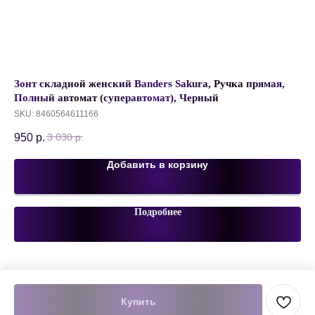
Зонт складной женский Banders Sakura, Ручка прямая,
Ка
Полный автомат (суперавтомат), Черный
Sh
SKU:
8460564611166
SK
950
р.
38
3 030
р.
Добавить в корзину
Подробнее
Купить
Tilda
Made on