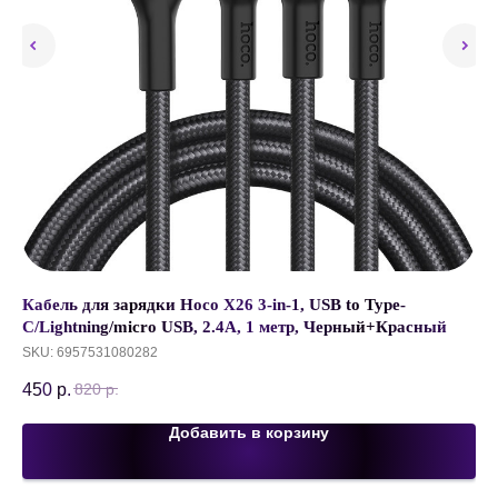
Кабель для зарядки Hoco X26 3-in-1, USB to Type-
Ка
C/Lightning/micro USB, 2.4A, 1 метр, Черный+Красный
U1
Li
SKU:
6957531080282
SK
450
р.
85
820
р.
Добавить в корзину