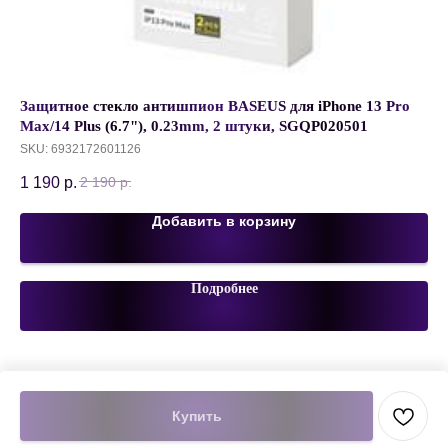
Защитное стекло антишпион BASEUS для iPhone 13 Pro
Ру
Max/14 Plus (6.7"), 0.23mm, 2 штуки, SGQP020501
fu
SKU:
6932172601126
SK
1 190
р.
1 
2 190
р.
Добавить в корзину
Подробнее
Купить
Tilda
Made on