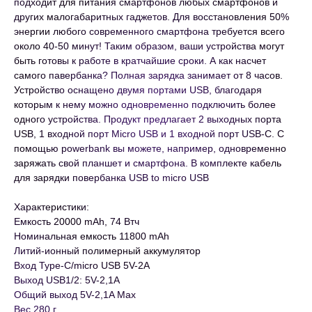
подходит для питания смартфонов любых смартфонов и
других малогабаритных гаджетов. Для восстановления 50%
энергии любого современного смартфона требуется всего
около 40-50 минут! Таким образом, ваши устройства могут
быть готовы к работе в кратчайшие сроки. А как насчет
самого павербанка? Полная зарядка занимает от 8 часов.
Устройство оснащено двумя портами USB, благодаря
которым к нему можно одновременно подключить более
одного устройства. Продукт предлагает 2 выходных порта
USB, 1 входной порт Micro USB и 1 входной порт USB-C. С
помощью powerbank вы можете, например, одновременно
заряжать свой планшет и смартфона. В комплекте кабель
для зарядки повербанка USB to micro USB
Характеристики:
Емкость 20000 mAh, 74 Втч
Номинальная емкость 11800 mAh
Литий-ионный полимерный аккумулятор
Вход Type-C/micro USB 5V-2A
Выход USB1/2: 5V-2,1A
Общий выход 5V-2,1A Max
Вес 280 г.