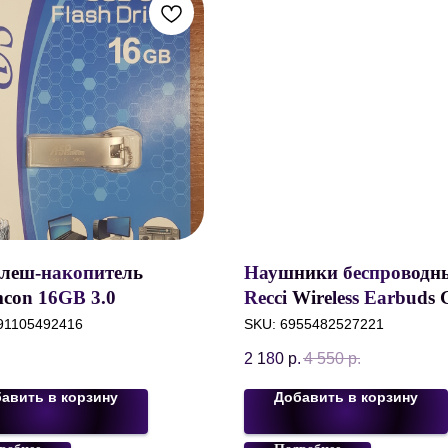
леш-накопитель
Наушники беспроводн
con 16GB 3.0
Recci Wireless Earbuds
Max, BT5.3, 250mAh/3
91105492416
SKU:
6955482527221
Type-C, Бокс с беспров
2 180
р.
4 550
р.
зарядкой Белый
авить в корзину
Добавить в корзину