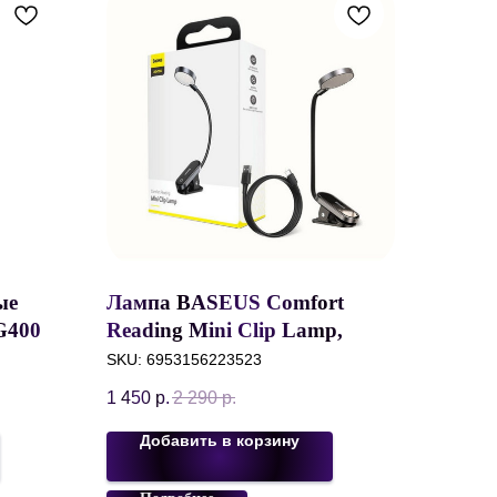
ые
Лампа BASEUS Comfort
 G400C
Reading Mini Clip Lamp,
0mAh,
DGRAD-0G
SKU:
6953156223523
одной
1 450
р.
2 290
р.
Добавить в корзину