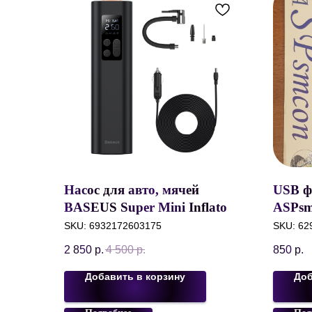
Насос для авто, мячей
USB ф
BASEUS Super Mini Inflator
ASPsm
Pump, Компрессор с
SKU:
6932172603175
SKU:
62
фонариком, черный,
2 850
р.
4 500
р.
850
р.
CRCQ000001
Добавить в корзину
Доб