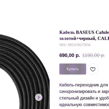
Кабель BASEUS Cafule, 
золотой+черный, CA
SKU:
6953156275034
690,00
р.
1190,00
р.
Купить
Кабель-переходник для 
синхронизировать и за
стильный дизайн и удоб
идеальную совместимост