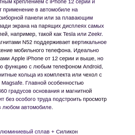
тным креплением с iPhone 12 серии и
т применение в автомобиле на
приборной панели или за плавающим
сзади экрана на парящих дисплеях самых
й, например, такой как Tesla или Zeekr.
гнитами N52 поддерживает вертикальное
жение мобильного телефона. Идеально
ами Apple iPhone от 12 серии и выше, но
ою функцию с любым телефоном Android,
нитные кольца из комплекта или чехол с
 Magsafe. Главной особенностью
60 градусов основания и магнитной
т без особого труда подстроить просмотр
в любом автомобиле.
Алюминиевый сплав + Силикон