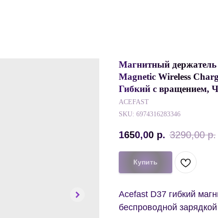
Магнитный держатель с
Magnetic Wireless Char
Гибкий с вращением, 
ACEFAST
SKU:
6974316283346
1650,00
р.
3290,00
р.
Купить
Acefast D37 гибкий маг
беспроводной зарядкой