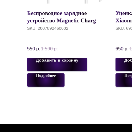
Беспроводное зарядное
Уценк
устройство Magnetic Charger
Xiaomi
15W c кабелем TYPE-C,
Черн
SKU:
2007892460002
SKU:
69
Белый
550
р.
1 590
р.
650
р.
1
Добавить в корзину
Доб
Подробнее
Под