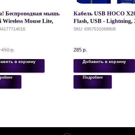
а! Беспроводная мышь
Кабель USB HOCO X2
 Wireless Mouse Lite,
Flash, USB - Lightning, 
ый, XMWXSB01YM
м, черный
34177714016
SKU:
6957531068808
 450
р.
285
р.
авить в корзину
Добавить в корзину
робнее
Подробнее