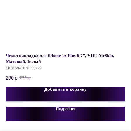
Чехол накладка для iPhone 16 Plus 6.7", VIEI AirSkin,
Се
Матовый, Белый
Бе
SKU:
6941876555772
SK
290
р.
1 
770
р.
Добавить в корзину
Подробнее