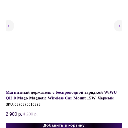
Магнитный держатель с беспроводной зарядкой WiWU
Де
Qi2.0 Mago Magnetic Wireless Car Mount 15W, Черный
Ст
SKU:
6976975616239
SK
2 900
р.
1 
4 200
р.
Добавить в корзину