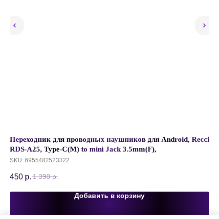
Переходник для проводных наушников для Android, Recci
Че
RDS-A25, Type-C(M) to mini Jack 3.5mm(F),
Ca
Черный+Серый
SKU:
6955482523322
SK
450
р.
2 
1 390
р.
Добавить в корзину