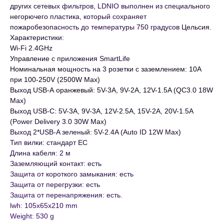
других сетевых фильтров, LDNIO выполнен из специального
негорючего пластика, который сохраняет
пожаробезопасность до температуры 750 градусов Цельсия.
Характеристики:
Wi-Fi 2.4GHz
Управление с приложения SmartLife
Номинальная мощность на 3 розетки с заземлением: 10A
при 100-250V (2500W Max)
Выход USB-А оранжевый: 5V-3A, 9V-2A, 12V-1.5A (QC3.0 18W
Max)
Выход USB-C: 5V-3A, 9V-3A, 12V-2.5A, 15V-2A, 20V-1.5A
(Power Delivery 3.0 30W Max)
Выход 2*USB-A зеленый: 5V-2.4A (Auto ID 12W Max)
Тип вилки: стандарт ЕС
Длина кабеля: 2 м
Заземляющий контакт: есть
Защита от короткого замыкания: есть
Защита от перегрузки: есть
Защита от перенапряжения: есть.
lwh: 105x65x210 mm
Weight: 530 g