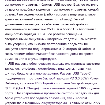
вы можете управлять и блоком USB портов. Важное отличие
от других подобных гаджетов – вы можете управлять каждой
розеткой по отдельности (либо настроить индивидуальное
время включения/ выключения по таймеру). Умный
удлинитель совмещает в себе электрический тройник с
максимальной мощностью 2500 Вт и блок с USB-портами с
мощностью зарядки 30 Вт. Все розетки оснащены
специальными защитными шторками от детей – вы можете
быть уверены, что никакие посторонние предметы не
коснутся контакта под напряжением. 2 метровый кабель с
заземлением обеспечивает безопасность дома во время
ремонта или в случае перегрузки.
4 USB разъема обеспечивают зарядку электронных гаджетов
таких, как телефоны, смартфоны, планшеты, наушники,
фитнес браслеты и многие другие. Разъем USB Type-C
поддерживает протокол быстрой зарядки PD 3.0 30W (Power
Delivery), а разъем USB Type-A - протокол быстрой зарядки
QC 3.0 (Quick Charge) с максимальной отдачей 18W с одного
порта. Это современные протоколы быстрой зарядки как для
Apple устройств последнего поколения, так и Android
устройства с мощными аккумуляторами. В отличие от многих