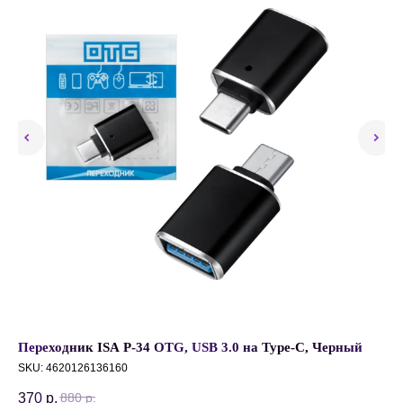
Переходник ISA P-34 OTG, USB 3.0 на Type-C, Черный
Бе
SKU:
4620126136160
54
370
р.
880
р.