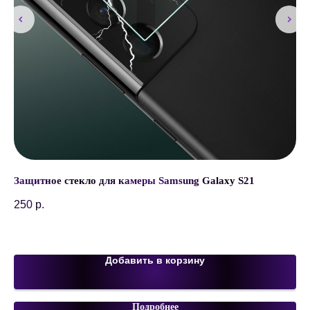
16
Защитное стекло для камеры Samsung Galaxy S21
Эл
1, 
250
р.
SK
69
Добавить в корзину
Подробнее