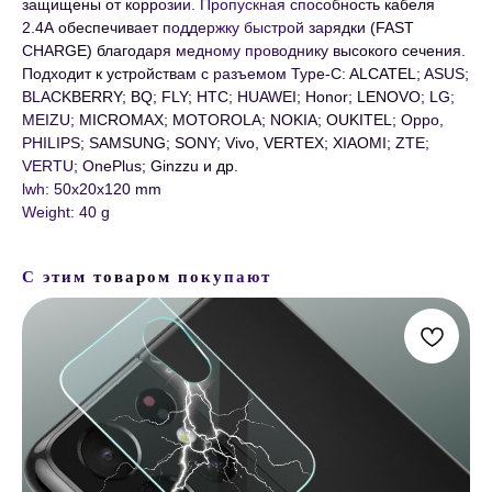
защищены от коррозии. Пропускная способность кабеля
2.4А обеспечивает поддержку быстрой зарядки (FAST
CHARGE) благодаря медному проводнику высокого сечения.
Подходит к устройствам с разъемом Type-C: ALCATEL; ASUS;
BLACKBERRY; BQ; FLY; HTC; HUAWEI; Honor; LENOVO; LG;
MEIZU; MICROMAX; MOTOROLA; NOKIA; OUKITEL; Oppo,
PHILIPS; SAMSUNG; SONY; Vivo, VERTEX; XIAOMI; ZTE;
VERTU; OnePlus; Ginzzu и др.
lwh: 50x20x120 mm
Weight: 40 g
С этим товаром покупают