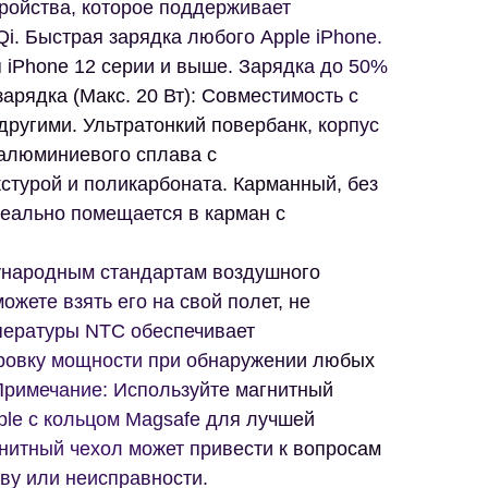
ройства, которое поддерживает
i. Быстрая зарядка любого Apple iPhone.
 iPhone 12 серии и выше. Зарядка до 50%
зарядка (Макс. 20 Вт): Совместимость с
 другими. Ультратонкий повербанк, корпус
 алюминиевого сплава с
стурой и поликарбоната. Карманный, без
деально помещается в карман с
ународным стандартам воздушного
можете взять его на свой полет, не
мпературы NTC обеспечивает
ровку мощности при обнаружении любых
Примечание: Используйте магнитный
ple c кольцом Magsafe для лучшей
нитный чехол может привести к вопросам
ву или неисправности.