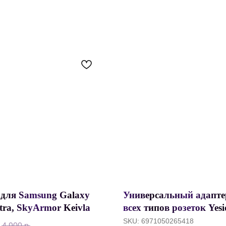
 для Samsung Galaxy
Универсальный адапте
tra, SkyArmor Keivlar
всех типов розеток Yes
ith MagSafe, С
MC10 Worldwide Charge
SKU:
6971050265418
.
4 900
р.