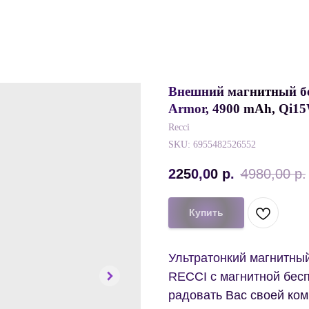
Внешний магнитный б
Armor, 4900 mAh, Qi1
Recci
SKU:
6955482526552
2250,00
р.
4980,00
р.
Купить
Ультратонкий магнитны
RECCI с магнитной бесп
радовать Вас своей ком