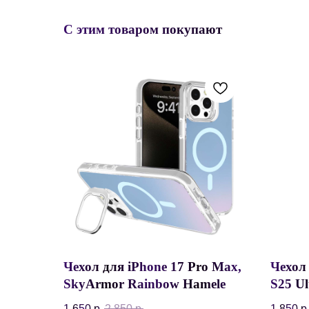
С этим товаром покупают
Чехол для iPhone 17 Pro Max,
Чехол
SkyArmor Rainbow Hameleon
S25 Ul
Magnetic Case, Прозрачны
Case w
1 650
р.
2 850
р.
1 850
р