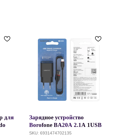
р для
Зарядное устройство
ido
Borofone BA20A 2.1A 1USB +
 for
кабель micro USB, черный
SKU:
6931474702135