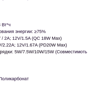
 Вт*ч
вания энергии: ≥75%
V / 2A; 12V/1.5A (QC 18W Max)
V/2.22A; 12V/1.67A (PD20W Max)
рядки: 5W/7.5W/10W/15W (Совместимоть
Поликарбонат