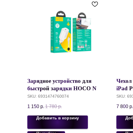
Зарядное устройство для
Чехол
быстрой зарядки HOCO N22
iPad P
USB-C PD25W + Кабель
WiWU 
SKU:
6931474760074
SKU:
69
Type-C to Lightning 3A,
Case,
1 150
р.
1 780
р.
7 800
р
Белый
Добавить в корзину
Доб