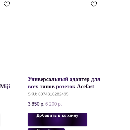
Универсальный адаптер для
Mijia
всех типов розеток Acefast Z1
etr 3
GAN Travel Adapter Universal
SKU:
6974316282495
арея
Socket 2300W EU/UK/US/AUS
3 850
р.
6 200
р.
Plugs + GAN 75W 3C+2USB,
Черный+Серый
Добавить в корзину