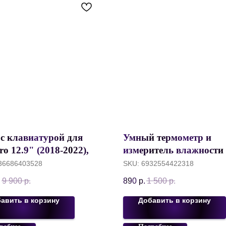
 с клавиатурой для
Умный термометр и
ro 12.9" (2018-2022),
измеритель влажности 
Mag Touch Keyboard
Thermometr and Hygrom
36686403528
SKU:
6932554422318
 Черный
mini, Bluetooth 5.0, Бат
.
9 900
р.
890
р.
1 500
р.
CR2450, Белый
авить в корзину
Добавить в корзину