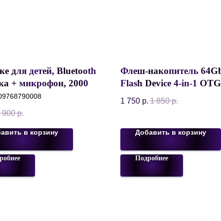
е для детей, Bluetooth
Флеш-накопитель 64Gb
ка + микрофон, 2000
Flash Device 4-in-1 OTG
00
для iPhone, Android,
09768790008
1 750
р.
1 850
р.
GB/AUX/micro SD/USB
Windows, Mac, Серебр
 900
р.
 Бежевый, K12
авить в корзину
Добавить в корзину
робнее
Подробнее