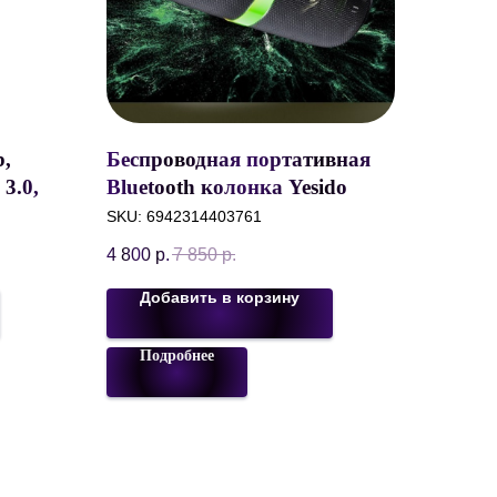
,
Беспроводная портативная
 3.0,
Bluetooth колонка Yesido
YSW22 Horn Power 30W,
SKU:
6942314403761
итсый
RGB 8 Colors,
4 800
р.
7 850
р.
BT5.3/USB/TF/AUX/TWS,
IPX6, 4500 mAh, Черный
Добавить в корзину
Подробнее