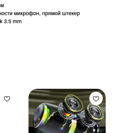
мм
ности
микрофон, прямой штекер
ck 3.5 mm