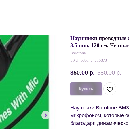
Наушники проводные с
3.5 mm, 120 см, Черны
Borofone
SKU:
6931474716873
350,00
р.
580,00
р.
Купить
Наушники Borofone BM3
микрофоном, которые о
благодаря динамическо