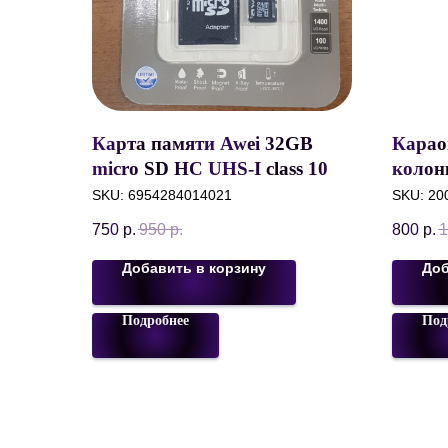
Карта памяти Awei 32GB
Караок
micro SD HC UHS-I class 10 c
колон
SD-адаптером
mAh/5
SKU:
6954284014021
SKU:
20
mAh/R
750
р.
950
р.
800
р.
1
flesh,
Добавить в корзину
Доб
Подробнее
Под