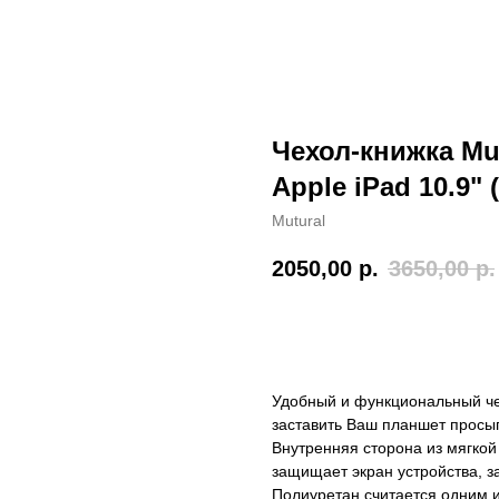
Чехол-книжка Mut
Apple iPad 10.9" 
Mutural
2050,00
р.
3650,00
р.
Купить
Удобный и функциональный чех
заставить Ваш планшет просып
Внутренняя сторона из мягко
защищает экран устройства, з
Полиуретан считается одним и