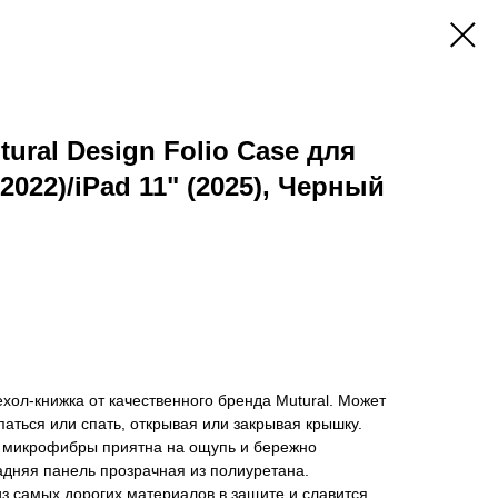
ural Design Folio Case для
(2022)/iPad 11" (2025), Черный
ол-книжка от качественного бренда Mutural. Может
аться или спать, открывая или закрывая крышку.
й микрофибры приятна на ощупь и бережно
адняя панель прозрачная из полиуретана.
з самых дорогих материалов в защите и славится