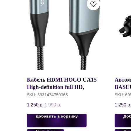
Кабель HDMI HOCO UA15
Автом
High-definition full HD,
BASE
Lightning - HDMI, 2 м, Серый
беспр
SKU:
6931474750365
SKU:
69
10W, 
1 250
р.
1 990
р.
1 250
р
возду
Добавить в корзину
Доб