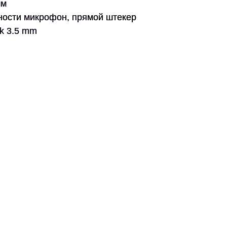
мм
ности
микрофон, прямой штекер
ck 3.5 mm