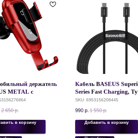
обильный держатель
Кабель BASEUS Superi
US METAL с
Series Fast Charging, Ty
оводной зарядкой, 2A,
Type-C, 100W, 2 м, чер
53156276864
SKU:
6953156208445
красный, на
CATYS-C01
.
2 650
р.
990
р.
1 550
р.
ховод, WXYL-B09
авить в корзину
Добавить в корзину