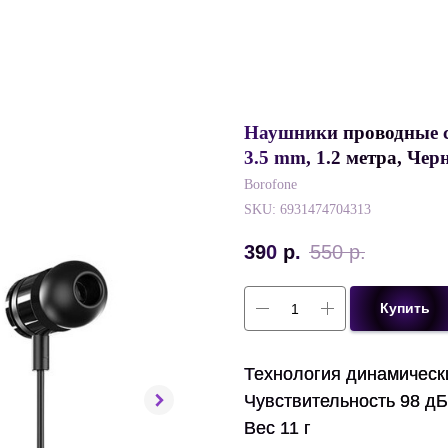
Наушники проводные с
3.5 mm, 1.2 метра, Че
Borofone
SKU:
6931474704313
390
р.
550
р.
Купить
Технология динамическ
Чувствительность 98 дБ
Вес 11 г