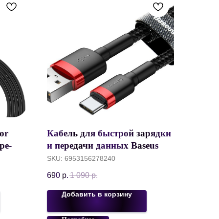
or
Кабель для быстрой зарядки
pe-C -
и передачи данных Baseus
ный,
Cafule Series, USB to Type-C,
SKU:
6953156278240
2A, 2 метра,
690
р.
1 090
р.
Черный+Красный, CATKLF-
C91
Добавить в корзину