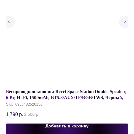
,
Беспроводная колонка Recci Space Station Double Speaker,
Ау
6 Вт, Hi-Fi, 1500mAh, BT5.3/AUX/TF/RGB/TWS, Черный,
3.
RSK-W38
SKU:
6955482526156
SK
1 790
р.
22
3 600
р.
Добавить в корзину