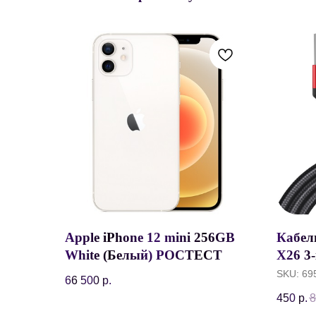
Apple iPhone 12 mini 256GB
Кабел
White (Белый) РОСТЕСТ
X26 3-
C/Ligh
SKU:
69
66 500
р.
1 мет
450
р.
8