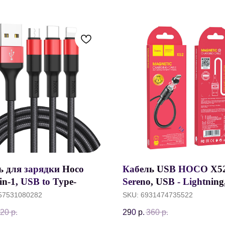
ь для зарядки Hoco
Кабель USB HOCO X5
in-1, USB to Type-
Sereno, USB - Lightning
tning/micro USB, 2.4A,
м, черный, с магнитн
57531080282
SKU:
6931474735522
р, Черный+Красный
выходом
20
р.
290
р.
360
р.