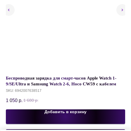
WS
Беспроводная зарядка для смарт-часов Apple Watch 1-
На
9/SE/Ultra и Samsung Watch 2-6, Hoco CW59 c кабелем
фо
Type-C 1.2 м, 2.5W, Белый
Че
SKU:
6942007638517
SK
1 050
р.
2 
1 680
р.
Добавить в корзину