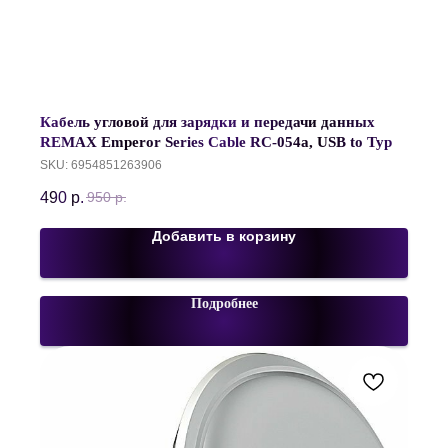
Кабель угловой для зарядки и передачи данных
REMAX Emperor Series Cable RC-054a, USB to Type-
C, 2.1A, 1 метр, Белый
SKU:
6954851263906
490
р.
950
р.
Добавить в корзину
Подробнее