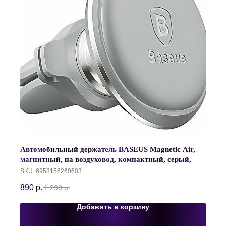
Автомобильный держатель BASEUS Magnetic Air,
магнитный, на воздуховод, компактный, cерый,
SUGX-A0S
SKU:
6953156260603
890
р.
1 290
р.
Добавить в корзину