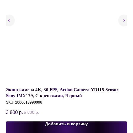
ck
Экшн камера 4K, 30 FPS, Action Camera YD115 Sensor
Че
Sony IMX179, С крепежами, Черный
10
SKU:
2000013990006
2 
3 800
р.
5 800
р.
Добавить в корзину