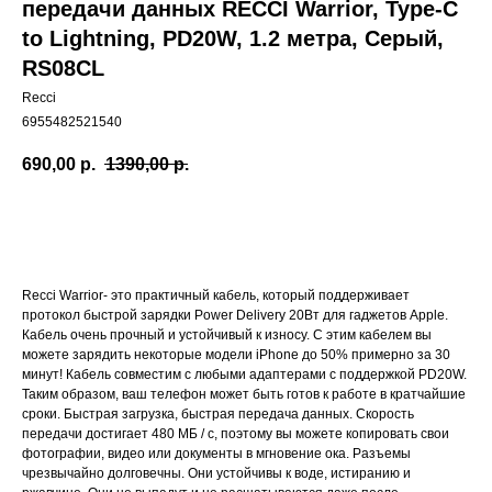
передачи данных RECCI Warrior, Type-C
to Lightning, PD20W, 1.2 метра, Серый,
RS08CL
Recci
6955482521540
690,00
р.
1390,00
р.
Купить
Recci Warrior- это практичный кабель, который поддерживает
протокол быстрой зарядки Power Delivery 20Вт для гаджетов Apple.
Кабель очень прочный и устойчивый к износу. С этим кабелем вы
можете зарядить некоторые модели iPhone до 50% примерно за 30
минут! Кабель совместим с любыми адаптерами с поддержкой PD20W.
Таким образом, ваш телефон может быть готов к работе в кратчайшие
сроки. Быстрая загрузка, быстрая передача данных. Скорость
передачи достигает 480 МБ / с, поэтому вы можете копировать свои
фотографии, видео или документы в мгновение ока. Разъемы
чрезвычайно долговечны. Они устойчивы к воде, истиранию и