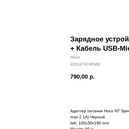
Зарядное устро
+ Кабель USB-Mic
Hoco
6931474740588
790,00
р.
Купить
Адаптер питания Hoco N7 Spee
max 2.1A) Черный.
lwh: 100x30x180 mm